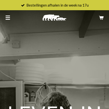
Bestellingen afhalen in de week na 17u
Ga
direct
naar
de
hoofdinhoud