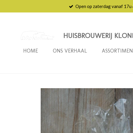
Open op zaterdag vanaf 17u
Ga
direct
naar
de
HUISBROUWERIJ KLON
hoofdinhoud
HOME
ONS VERHAAL
ASSORTIME