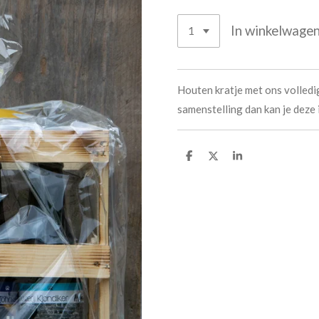
In winkelwage
Houten kratje met ons volledig
samenstelling dan kan je deze 
D
D
S
e
e
h
l
e
a
e
l
r
n
e