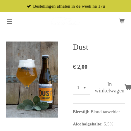
Bestellingen afhalen in de week na 17u
Ga
direct
naar
de
hoofdinhoud
Dust
€ 2,00
In
winkelwagen
Bierstijl:
Blond tarwebier
Alcoholgehalte:
5,5%