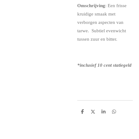
Omschrijving
: Een frisse
kruidige smaak met
verborgen aspecten van
tarwe. Subtiel evenwicht
tussen zuur en bitter.
*inclusief 10 cent statiegeld
D
D
S
D
e
e
h
e
l
e
a
l
e
l
r
e
n
e
n