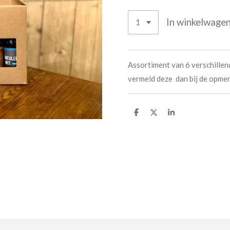
In winkelwage
Assortiment van 6 verschillen
vermeld deze dan bij de opmer
D
D
S
e
e
h
l
e
a
e
l
r
n
e