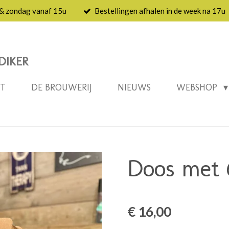
 & zondag vanaf 15u
Bestellingen afhalen in de week na 17u
DIKER
NT
DE BROUWERIJ
NIEUWS
WEBSHOP
Doos met 6
€ 16,00