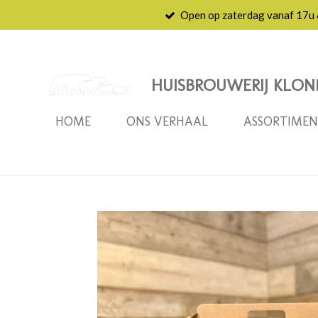
Open op zaterdag vanaf 17u
Ga
direct
naar
de
HUISBROUWERIJ KLON
hoofdinhoud
HOME
ONS VERHAAL
ASSORTIME