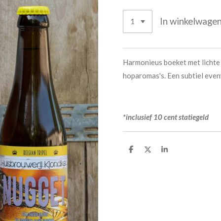
In winkelwage
Harmonieus boeket met lichte 
hoparomas's. Een subtiel evenw
*inclusief 10 cent statiegeld
D
D
S
e
e
h
l
e
a
e
l
r
n
e