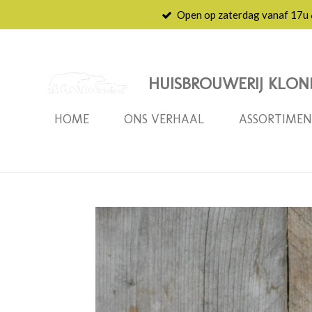
Open op zaterdag vanaf 17u
Ga
direct
naar
de
HUISBROUWERIJ KLON
hoofdinhoud
HOME
ONS VERHAAL
ASSORTIME