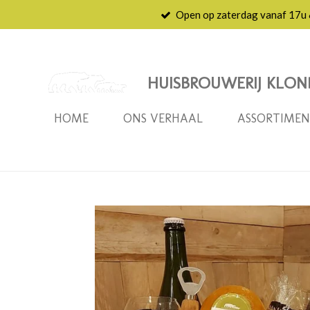
Open op zaterdag vanaf 17u
Ga
direct
naar
de
HUISBROUWERIJ KLON
hoofdinhoud
HOME
ONS VERHAAL
ASSORTIME