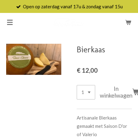
Open op zaterdag vanaf 17u & zondag vanaf 15u
Ga
direct
naar
de
hoofdinhoud
Bierkaas
€ 12,00
In
winkelwagen
Artisanale Bierkaas
gemaakt met Saison D'or
of Valerio